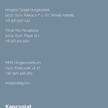
Horgász Sziget Horgászbolt
9022 Győr, Rákóczi F. u. 67. (Árkád mellett)
06 96 950-132
Timár Mix Pecaplaza
9024 Győr, Pápai út 1.
06 96 411-967
MMX Horgászcentrum
Győr, Királyszék út 27.
+36 (96) 418 383
horgaszjegy.hu
Kapcsolat