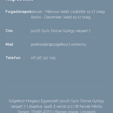
Fogadónapok
Január - Március: kedd, csütörtök 15-17 óráig
Április - December: kedd 15-17 óráig
Cím
9026 Győr, Dózsa György rakpart 7.
Mail
postmaster@szigetkoz.t-online.hu
Telefon
06 96 312 019
Szigetköz Horgász Egyesület | 9026 Győr, Dózsa György
rakpart 7. | Alapítva: 1948. || verzió 5.0 | © Novák Miklós
Design:
TEMPLATED
| Banner image:
Unsplash