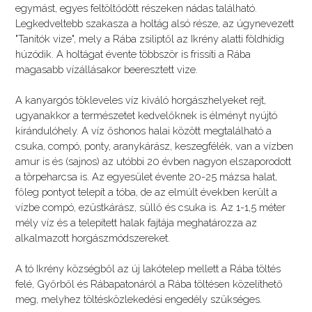
egymást, egyes feltöltődött részeken nádas található.
Legkedveltebb szakasza a holtág alsó része, az úgynevezett
"Tanítók vize", mely a Rába zsiliptől az Ikrény alatti földhídig
húzódik. A holtágat évente többször is frissíti a Rába
magasabb vízállásakor beeresztett vize.
A kanyargós tökleveles víz kiváló horgászhelyeket rejt,
ugyanakkor a természetet kedvelőknek is élményt nyújtó
kirándulóhely. A víz őshonos halai között megtalálható a
csuka, compó, ponty, aranykárász, keszegfélék, van a vízben
amur is és (sajnos) az utóbbi 20 évben nagyon elszaporodott
a törpeharcsa is. Az egyesület évente 20-25 mázsa halat,
főleg pontyot telepít a tóba, de az elmúlt években került a
vízbe compó, ezüstkárász, süllő és csuka is. Az 1-1,5 méter
mély víz és a telepített halak fajtája meghatározza az
alkalmazott horgászmódszereket.
A tó Ikrény községből az új lakótelep mellett a Rába töltés
felé, Győrből és Rábapatonáról a Rába töltésen közelíthető
meg, melyhez töltésközlekedési engedély szükséges.