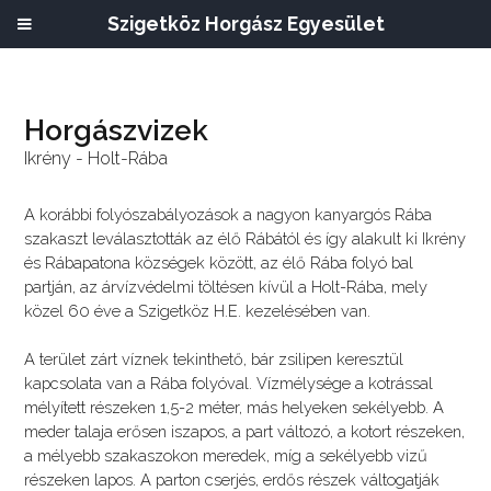
Szigetköz Horgász Egyesület
Horgászvizek
Ikrény - Holt-Rába
A korábbi folyószabályozások a nagyon kanyargós Rába
szakaszt leválasztották az élő Rábától és így alakult ki Ikrény
és Rábapatona községek között, az élő Rába folyó bal
partján, az árvízvédelmi töltésen kívül a Holt-Rába, mely
közel 60 éve a Szigetköz H.E. kezelésében van.
A terület zárt víznek tekinthető, bár zsilipen keresztül
kapcsolata van a Rába folyóval. Vízmélysége a kotrással
mélyített részeken 1,5-2 méter, más helyeken sekélyebb. A
meder talaja erősen iszapos, a part változó, a kotort részeken,
a mélyebb szakaszokon meredek, míg a sekélyebb vizű
részeken lapos. A parton cserjés, erdős részek váltogatják